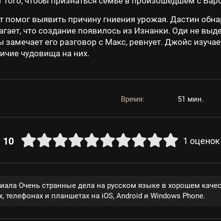
 того, чтобы признаться семье в произошедшем с Бар
от помог выявить причину гниения урожая. Дастин обн
агает, что создание появилось из Изнанки. Оди не вы
 замечает его разговор с Макс, ревнует. Джойс изучае
ичие чудовища на них.
Время:
51 мин.
10
1
оценок
риала Очень странные дела на русском языке в хорошем каче
, телефонах и планшетах на iOS, Android и Windows Phone.