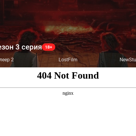
езон 3 серия
леер 2
LostFilm
NewStu