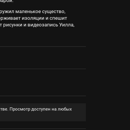
барой.
аружил маленькое существо,
держивает изоляции и спешит
т рисунки и видеозапись Уилла,
стве. Просмотр доступен на любых