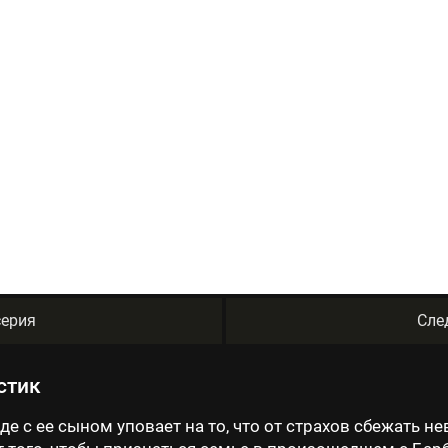
ерия
Сле
астик
де с ее сыном уповает на то, что от страхов сбежать н